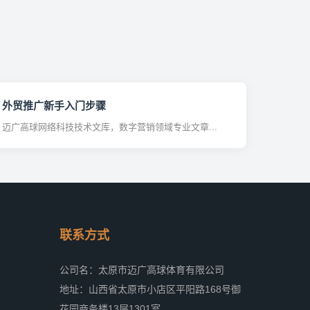
外贸推广新手入门步骤
迈广高球网络科技技术文库，数字营销领域专业文章...
联系方式
公司名：太原市迈广高球体育有限公司
地址：山西省太原市小店区平阳路168号御
花园商务楼13层1301室