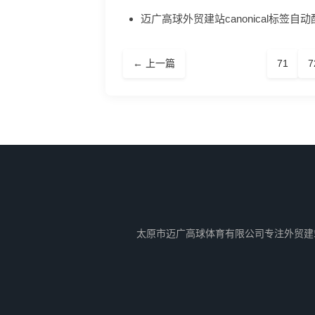
迈广高球外贸建站canonical标签自
← 上一篇
71
7
太原市迈广高球体育有限公司专注外贸建