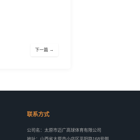
下一篇 →
联系方式
公司名：太原市迈广高球体育有限公司
地址：山西省太原市小店区平阳路168号御