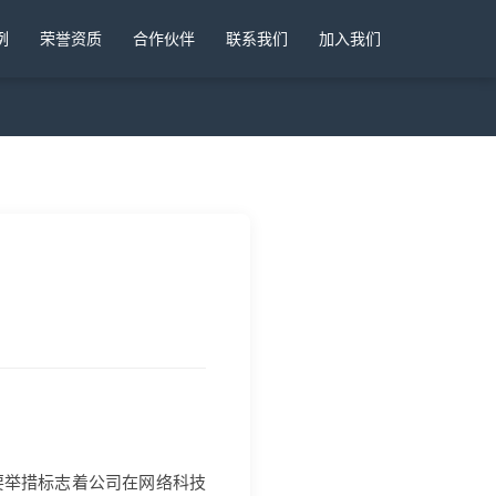
例
荣誉资质
合作伙伴
联系我们
加入我们
要举措标志着公司在网络科技