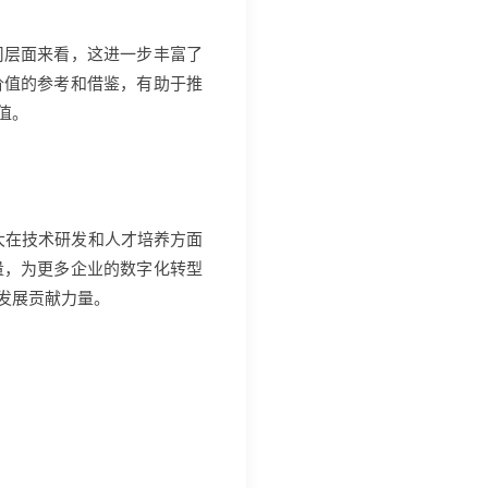
司层面来看，这进一步丰富了
价值的参考和借鉴，有助于推
值。
大在技术研发和人才培养方面
量，为更多企业的数字化转型
发展贡献力量。