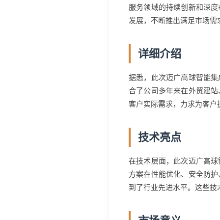
服务领域的持续创新和深度
发展，不断推出满足市场需
详细介绍
据悉，此次迈广高球智能集
合了公司多年来在外贸建站
客户实际需求，力求为客户
技术亮点
在技术层面，此次迈广高球
方案在性能优化、安全防护
到了行业先进水平。这些技