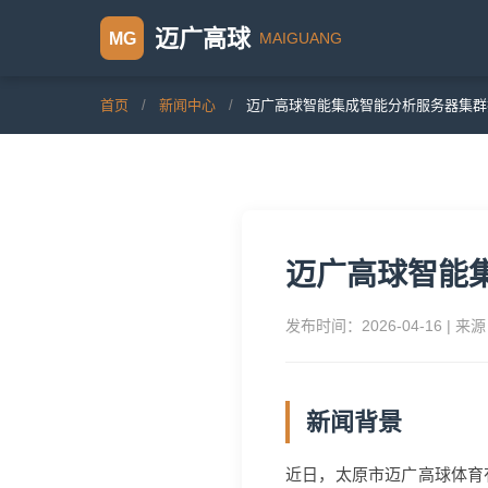
迈广高球
MAIGUANG
MG
首页
/
新闻中心
/
迈广高球智能集成智能分析服务器集群
迈广高球智能
发布时间：2026-04-16 |
新闻背景
近日，太原市迈广高球体育