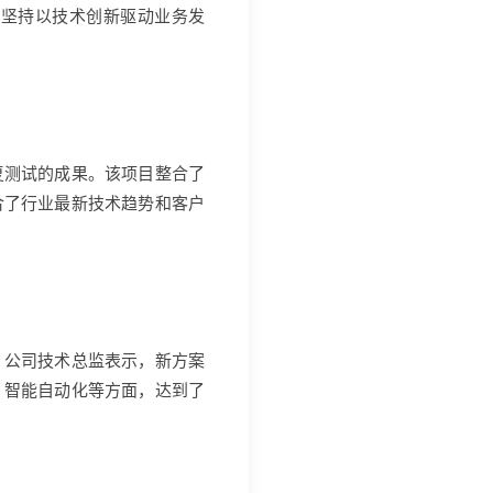
终坚持以技术创新驱动业务发
复测试的成果。该项目整合了
合了行业最新技术趋势和客户
。公司技术总监表示，新方案
、智能自动化等方面，达到了