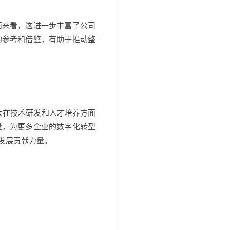
面来看，这进一步丰富了公司
的参考和借鉴，有助于推动整
大在技术研发和人才培养方面
量，为更多企业的数字化转型
发展贡献力量。