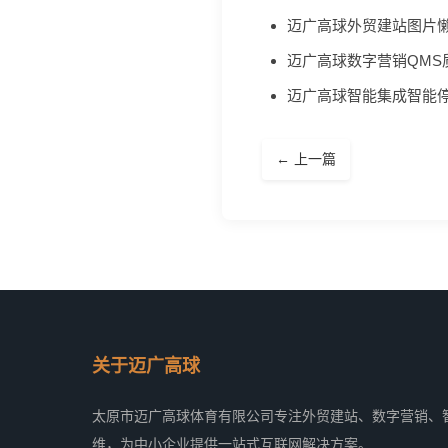
迈广高球外贸建站图片懒加载In
迈广高球数字营销QMS
迈广高球智能集成智能
← 上一篇
关于迈广高球
太原市迈广高球体育有限公司专注外贸建站、数字营销、
维，为中小企业提供一站式互联网解决方案。