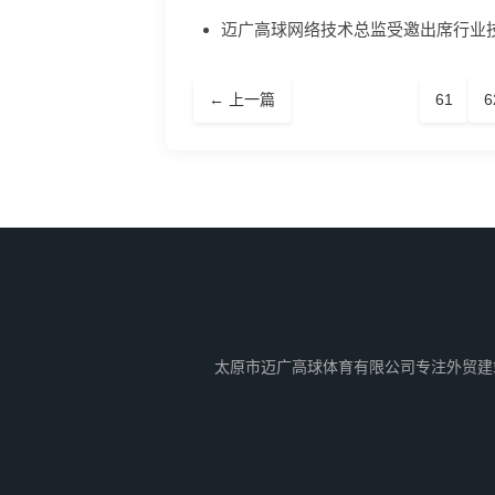
迈广高球网络技术总监受邀出席行业
← 上一篇
61
6
太原市迈广高球体育有限公司专注外贸建