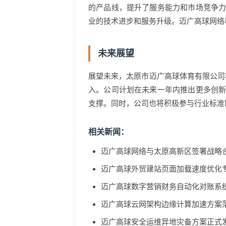
的产品线，提升了服务能力和市场竞争
业的技术进步和服务升级。迈广高球网络
未来展望
展望未来，太原市迈广高球体育有限公司
入。公司计划在未来一年内推出更多创
支撑。同时，公司也将积极参与行业标准
相关新闻：
迈广高球网络与太原高新区签署战略
迈广高球外贸建站页面加载速度优化
迈广高球数字营销财务自动化对账系
迈广高球云网架构边缘计算加速方案
迈广高球安全运维异地灾备方案正式