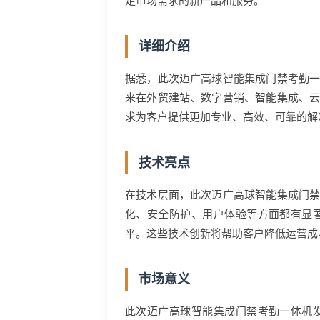
足市场需求的新产品和服务。
详细介绍
据悉，此次迈广高球智能集成门禁考勤
来在外贸建站、数字营销、智能集成、
求为客户提供更加专业、高效、可靠的解
技术亮点
在技术层面，此次迈广高球智能集成门
化、安全防护、用户体验等方面都有显
平。这些技术创新将帮助客户降低运营成
市场意义
此次迈广高球智能集成门禁考勤一体机