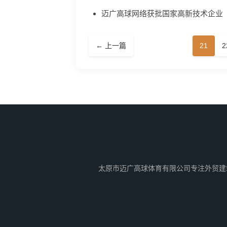
迈广高球网络获批国家高新技术企业
← 上一篇
21
2
太原市迈广高球体育有限公司专注外贸建