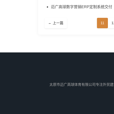
迈广高球数字营销ERP定制系统交付
← 上一篇
11
1
太原市迈广高球体育有限公司专注外贸建